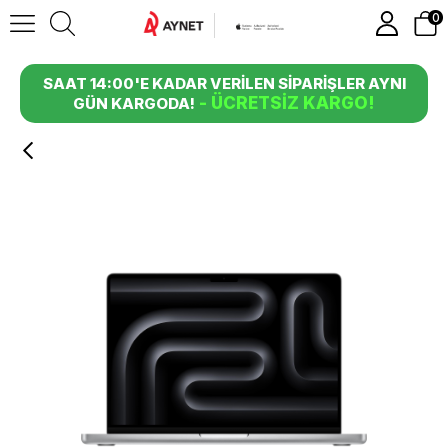
0
SAAT 14:00'E KADAR VERİLEN SİPARİŞLER AYNI
- ÜCRETSİZ KARGO!
GÜN KARGODA!