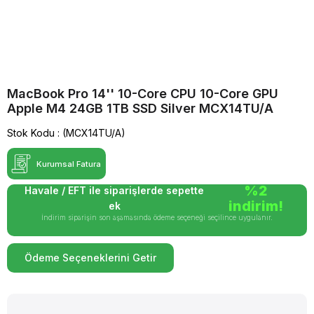
MacBook Pro 14'' 10-Core CPU 10-Core GPU
Apple M4 24GB 1TB SSD Silver MCX14TU/A
Stok Kodu
(MCX14TU/A)
Kurumsal Fatura
%2
Havale / EFT ile siparişlerde sepette
indirim!
ek
İndirim siparişin son aşamasında ödeme seçeneği seçilince uygulanır.
Ödeme Seçeneklerini Getir