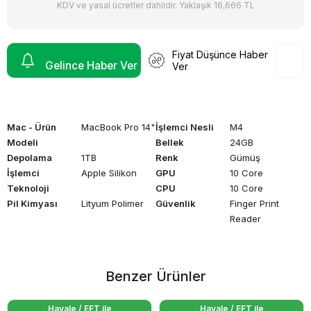
KDV ve yasal ücretler dahildir. Yaklaşık 16,666 TL
Fiyat Düşünce Haber
Gelince Haber Ver
Ver
Mac - Ürün
MacBook Pro 14"
İşlemci Nesli
M4
Modeli
Bellek
24GB
Depolama
1TB
Renk
Gümüş
İşlemci
Apple Silikon
GPU
10 Core
Teknoloji
CPU
10 Core
Pil Kimyası
Lityum Polimer
Güvenlik
Finger Print
Reader
Benzer Ürünler
Havale / EFT ile
Havale / EFT ile