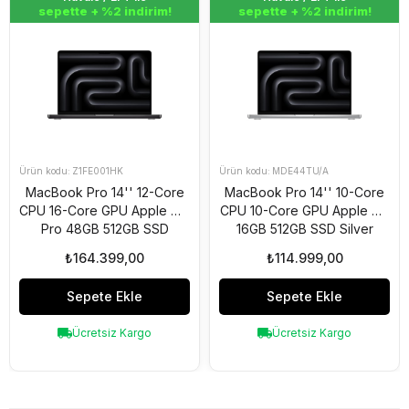
sepette + %2 indirim!
sepette + %2 indirim!
Z1FE001HK
MDE44TU/A
MacBook Pro 14'' 12-Core
MacBook Pro 14'' 10-Core
CPU 16-Core GPU Apple M4
CPU 10-Core GPU Apple M5
Pro 48GB 512GB SSD
16GB 512GB SSD Silver
S.Black Z1FE001HK
MDE44TU/A
₺164.399,00
₺114.999,00
Sepete Ekle
Sepete Ekle
Ücretsiz Kargo
Ücretsiz Kargo