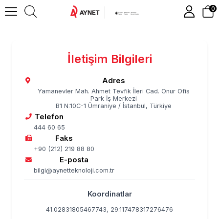
0
İletişim Bilgileri
Adres
Yamanevler Mah. Ahmet Tevfik İleri Cad. Onur Ofis
Park İş Merkezi
B1 N:10C-1 Ümraniye / İstanbul, Türkiye
Telefon
444 60 65
Faks
+90 (212) 219 88 80
E-posta
bilgi@aynetteknoloji.com.tr
Koordinatlar
41.02831805467743, 29.117478317276476