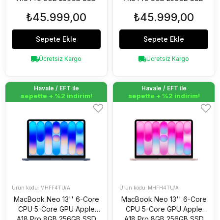
Magic Keyboard Gümüş
Magic Keyboard Puslu Sarı
₺45.999,00
₺45.999,00
MHFA4TU/A
MHFD4TU/A
Sepete Ekle
Sepete Ekle
Ücretsiz Kargo
Ücretsiz Kargo
Havale / EFT ile
Havale / EFT ile
Havale / EFT ile
Havale / EFT ile
sepette + %2 indirim!
sepette + %2 indirim!
sepette + %2 indirim!
sepette + %2 indirim!
MHFF4TU/A
MHFH4TU/A
MacBook Neo 13'' 6-Core
MacBook Neo 13'' 6-Core
CPU 5-Core GPU Apple
CPU 5-Core GPU Apple
A18 Pro 8GB 256GB SSD
A18 Pro 8GB 256GB SSD