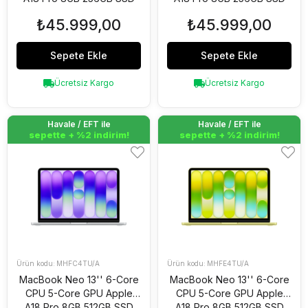
Magic Keyboard Indigo
Magic Keyboard Pastel
₺45.999,00
₺45.999,00
MHFF4TU/A
Pembe MHFH4TU/A
Sepete Ekle
Sepete Ekle
Ücretsiz Kargo
Ücretsiz Kargo
Havale / EFT ile
Havale / EFT ile
Havale / EFT ile
Havale / EFT ile
sepette + %2 indirim!
sepette + %2 indirim!
sepette + %2 indirim!
sepette + %2 indirim!
MHFC4TU/A
MHFE4TU/A
MacBook Neo 13'' 6-Core
MacBook Neo 13'' 6-Core
CPU 5-Core GPU Apple
CPU 5-Core GPU Apple
A18 Pro 8GB 512GB SSD
A18 Pro 8GB 512GB SSD