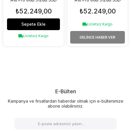
Touch ID'li Magic
Touch ID'li Magic
₺52.249,00
₺52.249,00
Keyboard Indigo
Keyboard Pastel Pembe
MHFG4TU/A
MHFJ4TU/A
Sepete Ekle
Ücretsiz Kargo
Ücretsiz Kargo
GELINCE HABER VER
E-Bülten
Kampanya ve fırsatlardan haberdar olmak için e-bültenimize
abone olabilirsiniz.