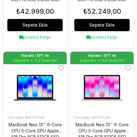
Touch ID'li Magic
Touch ID'li Magic
₺42.999,00
₺52.249,00
Keyboard Gümüş
Keyboard Puslu Sarı
MHFC4TU/A
MHFE4TU/A
Sepete Ekle
Sepete Ekle
Ücretsiz Kargo
Ücretsiz Kargo
Havale / EFT ile
Havale / EFT ile
Havale / EFT ile
Havale / EFT ile
sepette + %2 indirim!
sepette + %2 indirim!
sepette + %2 indirim!
sepette + %2 indirim!
MHFG4TU/A
MHFJ4TU/A
MacBook Neo 13'' 6-Core
MacBook Neo 13'' 6-Core
CPU 5-Core GPU Apple
CPU 5-Core GPU Apple
A18 Pro 8GB 512GB SSD
A18 Pro 8GB 512GB SSD