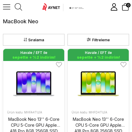
0
MacBook Neo
Sıralama
Filtreleme
Havale / EFT ile
Havale / EFT ile
Havale / EFT ile
Havale / EFT ile
sepette + %2 indirim!
sepette + %2 indirim!
sepette + %2 indirim!
sepette + %2 indirim!
MHFA4TU/A
MHFD4TU/A
MacBook Neo 13'' 6-Core
MacBook Neo 13'' 6-Core
CPU 5-Core GPU Apple
CPU 5-Core GPU Apple
A18 Pro 8GB 256GB SSD
A18 Pro 8GB 256GB SSD