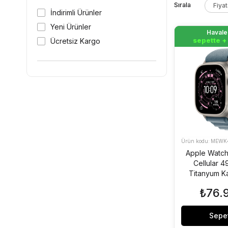
Fiya
İndirimli Ürünler
Yeni Ürünler
Havale 
Havale 
sepette +
sepette +
Ücretsiz Kargo
MEWK
Apple Watch
Cellular 
Titanyum K
Alpine Loo
₺76.
Sepe