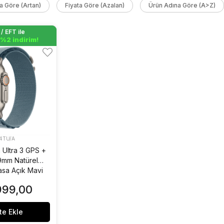
ta Göre (Artan)
Fiyata Göre (Azalan)
Ürün Adına Göre (A>Z)
/ EFT ile
/ EFT ile
 %2 indirim!
 %2 indirim!
4TU/A
 Ultra 3 GPS +
49mm Natürel
asa Açık Mavi
p S MEWK4TU/A
999,00
te Ekle