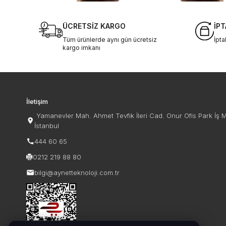
ÜCRETSİZ KARGO
İPT
Tüm ürünlerde aynı gün ücretsiz
İpt
kargo imkanı
İletişim
Yamanevler Mah. Ahmet Tevfik İleri Cad. Onur Ofis Park İş 
İstanbul
444 60 65
0212 219 88 80
bilgi@aynetteknoloji.com.tr