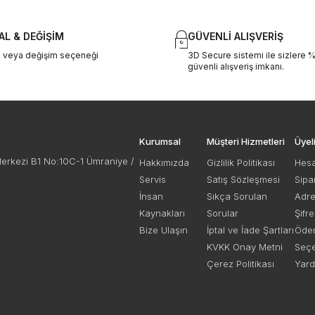
AL & DEĞİŞİM
GÜVENLİ ALIŞVERİŞ
al veya değişim seçeneği
3D Secure sistemi ile sizlere 
güvenli alışveriş imkanı.
Kurumsal
Müşteri Hizmetleri
Üyel
Merkezi B1 No:10C-1 Ümraniye /
Hakkımızda
Gizlilik Politikası
Hes
Servis
Satış Sözleşmesi
Sipa
İnsan
Sıkça Sorulan
Adre
Kaynakları
Sorular
Şifr
Bize Ulaşın
İptal ve İade Şartları
Öde
KVKK Onay Metni
Seçe
Çerez Politikası
Yar