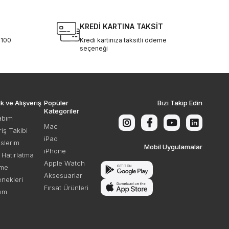
KREDİ KARTINA TAKSİT
%100
Kredi kartınıza taksitli ödeme
seçeneği
ik ve Alışveriş
Popüler
Bizi Takip Edin
Kategoriler
abım
Mac
riş Takibi
iPad
slerim
Mobil Uygulamalar
iPhone
e Hatırlatma
Apple Watch
me
Aksesuarlar
nekleri
Fırsat Ürünleri
dım