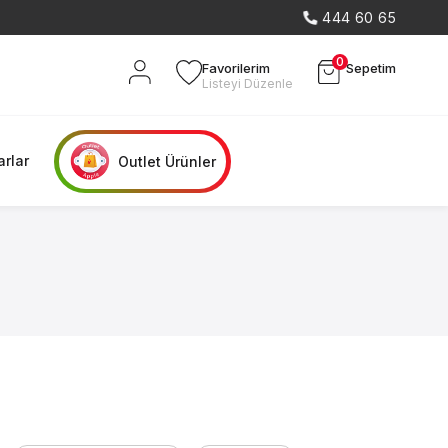
444 60 65
0
Favorilerim
Sepetim
Listeyi Düzenle
rlar
Outlet Ürünler