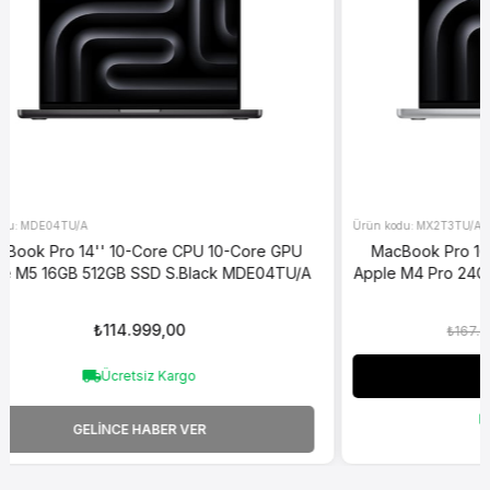
MX2T3TU/A
ore GPU
MacBook Pro 16'' 14-Core CPU 20-Core GPU
DE04TU/A
Apple M4 Pro 24GB 512GB SSD Silver MX2T3TU/A
₺147.999,00
₺167.999,00
Sepete Ekle
Ücretsiz Kargo