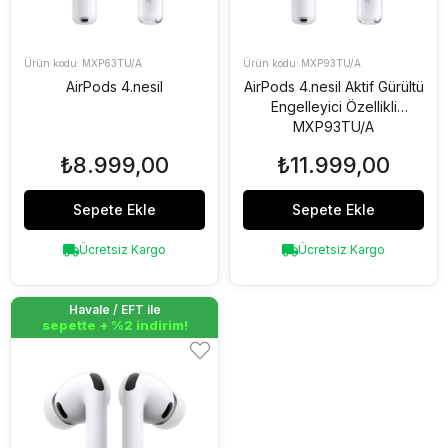
MXP63TU/A
MXP93TU/A
AirPods 4.nesil
AirPods 4.nesil Aktif Gürültü
Engelleyici Özellikli
MXP93TU/A
₺8.999,00
₺11.999,00
Sepete Ekle
Sepete Ekle
Ücretsiz Kargo
Ücretsiz Kargo
Havale / EFT ile
Havale / EFT ile
sepette + %2 indirim!
sepette + %2 indirim!