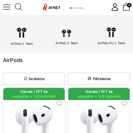
0
AirPods 3. Nesil
AirPods Pro 2. Nesil
AirPods 2. Nesil
AirPods
Sıralama
Filtreleme
Havale / EFT ile
Havale / EFT ile
Havale / EFT ile
Havale / EFT ile
sepette + %2 indirim!
sepette + %2 indirim!
sepette + %2 indirim!
sepette + %2 indirim!