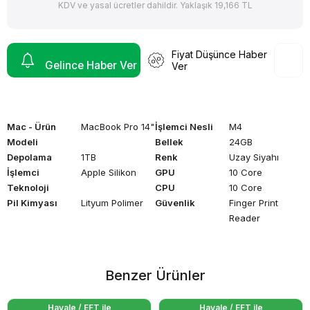
KDV ve yasal ücretler dahildir. Yaklaşık 19,166 TL
Fiyat Düşünce Haber
Gelince Haber Ver
Ver
Mac - Ürün
MacBook Pro 14"
İşlemci Nesli
M4
Modeli
Bellek
24GB
Depolama
1TB
Renk
Uzay Siyahı
İşlemci
Apple Silikon
GPU
10 Core
Teknoloji
CPU
10 Core
Pil Kimyası
Lityum Polimer
Güvenlik
Finger Print
Reader
Benzer Ürünler
Havale / EFT ile
Havale / EFT ile