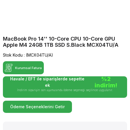
MacBook Pro 14'' 10-Core CPU 10-Core GPU
Apple M4 24GB 1TB SSD S.Black MCX04TU/A
Stok Kodu
(MCX04TU/A)
Kurumsal Fatura
%2
Havale / EFT ile siparişlerde sepette
indirim!
ek
İndirim siparişin son aşamasında ödeme seçeneği seçilince uygulanır.
Ödeme Seçeneklerini Getir