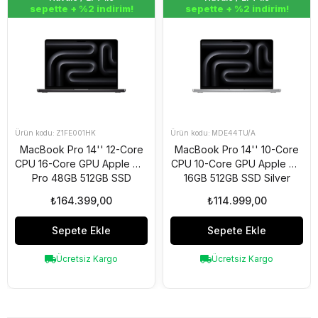
sepette + %2 indirim!
sepette + %2 indirim!
Z1FE001HK
MDE44TU/A
MacBook Pro 14'' 12-Core
MacBook Pro 14'' 10-Core
CPU 16-Core GPU Apple M4
CPU 10-Core GPU Apple M5
Pro 48GB 512GB SSD
16GB 512GB SSD Silver
S.Black Z1FE001HK
MDE44TU/A
₺164.399,00
₺114.999,00
Sepete Ekle
Sepete Ekle
Ücretsiz Kargo
Ücretsiz Kargo