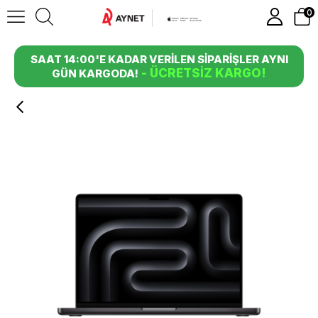
0
SAAT 14:00'E KADAR VERİLEN SİPARİŞLER AYNI
- ÜCRETSİZ KARGO!
GÜN KARGODA!