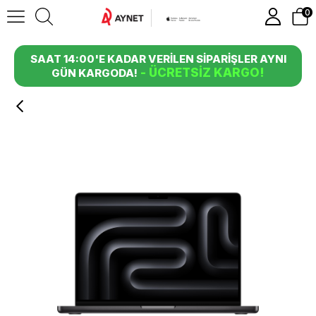
0
SAAT 14:00'E KADAR VERİLEN SİPARİŞLER AYNI
- ÜCRETSİZ KARGO!
GÜN KARGODA!