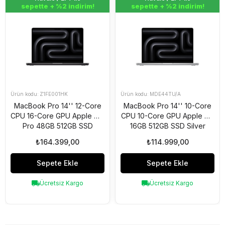
sepette + %2 indirim!
sepette + %2 indirim!
Z1FE001HK
MDE44TU/A
MacBook Pro 14'' 12-Core
MacBook Pro 14'' 10-Core
CPU 16-Core GPU Apple M4
CPU 10-Core GPU Apple M5
Pro 48GB 512GB SSD
16GB 512GB SSD Silver
S.Black Z1FE001HK
MDE44TU/A
₺164.399,00
₺114.999,00
Sepete Ekle
Sepete Ekle
Ücretsiz Kargo
Ücretsiz Kargo