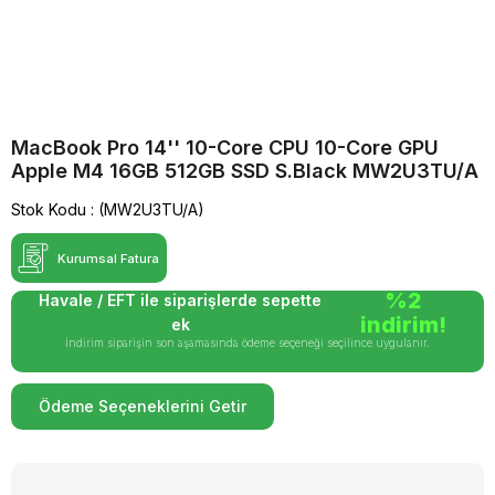
MacBook Pro 14'' 10-Core CPU 10-Core GPU
Apple M4 16GB 512GB SSD S.Black MW2U3TU/A
Stok Kodu
(MW2U3TU/A)
Kurumsal Fatura
%2
Havale / EFT ile siparişlerde sepette
indirim!
ek
İndirim siparişin son aşamasında ödeme seçeneği seçilince uygulanır.
Ödeme Seçeneklerini Getir