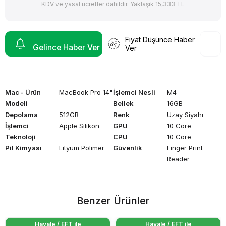
KDV ve yasal ücretler dahildir. Yaklaşık 15,333 TL
Fiyat Düşünce Haber
Gelince Haber Ver
Ver
Mac - Ürün
MacBook Pro 14"
İşlemci Nesli
M4
Modeli
Bellek
16GB
Depolama
512GB
Renk
Uzay Siyahı
İşlemci
Apple Silikon
GPU
10 Core
Teknoloji
CPU
10 Core
Pil Kimyası
Lityum Polimer
Güvenlik
Finger Print
Reader
Benzer Ürünler
Havale / EFT ile
Havale / EFT ile