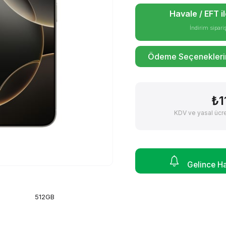
Havale / EFT i
İndirim sipar
Ödeme Seçeneklerin
₺1
KDV ve yasal ücret
Gelince H
512GB