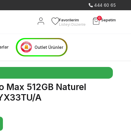
444 60 65
0
Favorilerim
Sepetim
Listeyi Düzenle
rlar
Outlet Ürünler
ro Max 512GB Naturel
YX33TU/A