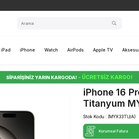
iPad
iPhone
Watch
AirPods
Apple TV
Aksesua
- ÜCRETSİZ KARGO!
SİPARİŞİNİZ YARIN KARGODA!
iPhone 16 P
Titanyum M
Stok Kodu
(MYX33TU/A)
Kurumsal Fatura