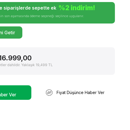
%2 indirim!
le siparişlerde sepette ek
işin son aşamasında ödeme seçeneği seçilince uygulanır.
i Getir
16.999,00
ler dahildir. Yaklaşık 19,499 TL
Fiyat Düşünce Haber Ver
aber Ver