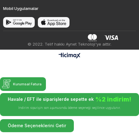
Mobil Uygulamalar
© 2022. Telif hakkı Aynet Teknoloji'ye aittir.
Kurumsal Fatura
%2 indirim!
Havale / EFT ile siparişlerde sepette ek
İndirim siparişin son aşamasında ödeme seçeneği seçilince uygulanır.
Ödeme Seçeneklerini Getir