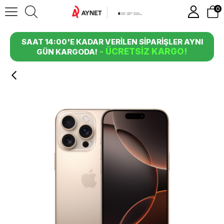
0
SAAT 14:00'E KADAR VERİLEN SİPARİŞLER AYNI
- ÜCRETSİZ KARGO!
GÜN KARGODA!