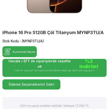
iPhone 16 Pro 512GB Çöl Titanyum MYNP3TU/A
Stok Kodu
(MYNP3TU/A)
Kurumsal Fatura
%2
Havale / EFT ile siparişlerde sepette
indirim!
ek
İndirim siparişin son aşamasında ödeme seçeneği seçilince uygulanır.
Ödeme Seçeneklerini Getir
KDV ve yasal ücretler dahildir. Yaklaşık 17,749 TL