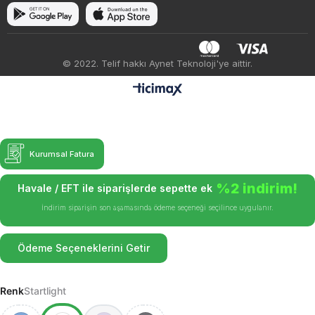
© 2022. Telif hakkı Aynet Teknoloji'ye aittir.
Kurumsal Fatura
%2 indirim!
Havale / EFT ile siparişlerde sepette ek
İndirim siparişin son aşamasında ödeme seçeneği seçilince uygulanır.
Ödeme Seçeneklerini Getir