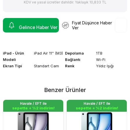
KDV ve yasal ücretler dahildir. Yaklaşık 10,833 TL
Fiyat Düşünce Haber
Gelince Haber Ver
Ver
iPad - Ürün
iPad Air 11" (M3)
Depolama
1TB
Modeli
Bağlantı
Wi-Fi
Ekran Tipi
Standart Cam
Renk
Yıldız Işığı
Benzer Ürünler
Havale / EFT ile
Havale / EFT ile
sepette + %2 indirim!
sepette + %2 indirim!