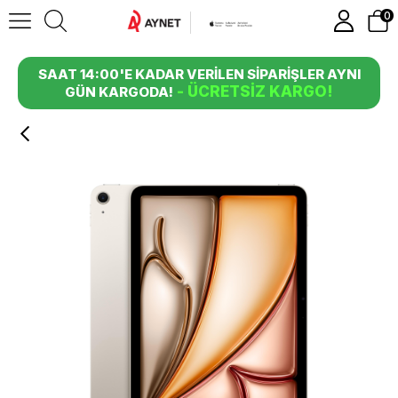
0
SAAT 14:00'E KADAR VERİLEN SİPARİŞLER AYNI
- ÜCRETSİZ KARGO!
GÜN KARGODA!