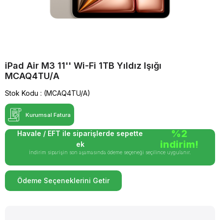
iPad Air M3 11'' Wi-Fi 1TB Yıldız Işığı
MCAQ4TU/A
Stok Kodu
(MCAQ4TU/A)
Kurumsal Fatura
%2
Havale / EFT ile siparişlerde sepette
indirim!
ek
İndirim siparişin son aşamasında ödeme seçeneği seçilince uygulanır.
Ödeme Seçeneklerini Getir