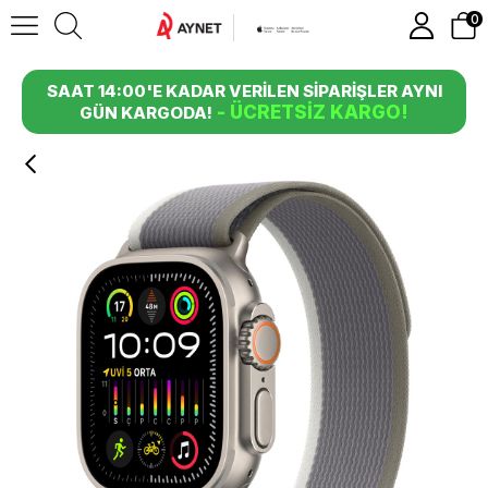
0
SAAT 14:00'E KADAR VERİLEN SİPARİŞLER AYNI
- ÜCRETSİZ KARGO!
GÜN KARGODA!