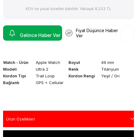
KDV ve yasal ücretler dahildir. Yaklaşık 8,333 TL
Fiyat Düşünce Haber
Gelince Haber Ver
Ver
Watch - Ürün
Apple Watch
Boyut
49 mm
Modeli
Ultra 2
Renk
Titanyum
Kordon Tipi
Trail Loop
Kordon Rengi
Yeşil / Gri
Bağlantı
GPS + Cellular
Ürün Özellikleri