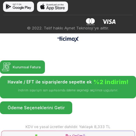
© 2022. Telif hakkı Aynet Teknoloji'ye aittir.
Kurumsal Fatura
%2 indirim!
Havale / EFT ile siparişlerde sepette ek
İndirim siparişin son aşamasında ödeme seçeneği seçilince uygulanır.
Ödeme Seçeneklerini Getir
KDV ve yasal ücretler dahildir. Yaklaşık 8,333 TL