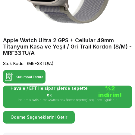
Apple Watch Ultra 2 GPS + Cellular 49mm
Titanyum Kasa ve Yeşil / Gri Trail Kordon (S/M) -
MRF33TU/A
Stok Kodu
(MRF33TU/A)
Kurumsal Fatura
%2
Havale / EFT ile siparişlerde sepette
indirim!
ek
İndirim siparişin son aşamasında ödeme seçeneği seçilince uygulanır.
Ödeme Seçeneklerini Getir